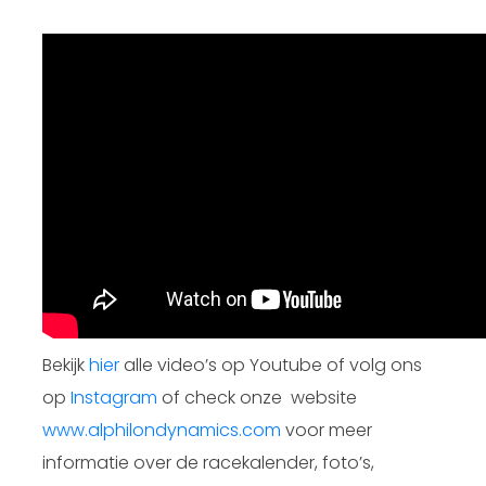
Bekijk
hier
alle video’s op Youtube of volg ons
op
Instagram
of check onze website
www.alphilondynamics.com
voor meer
informatie over de racekalender, foto’s,